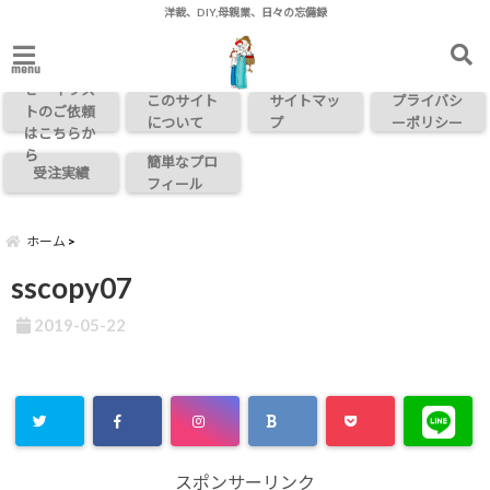
洋裁、DIY,母親業、日々の忘備録
お問い合わ
menu
せ・イラス
このサイト
サイトマッ
プライバシ
トのご依頼
について
プ
ーポリシー
はこちらか
ら
簡単なプロ
受注実績
フィール
ホーム
sscopy07
2019-05-22
スポンサーリンク