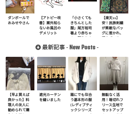
ダンボールで
【アトピー改
「小さくても
【楽天ss】
おみせやさん
善】案外知ら
きちんとした
安！民族刺繍
ないお風呂の
服」尾方裕司
が素敵なバッ
デメリット
著より赤ちゃ
グに惹かれ、
んの服作りま
沢山ポチる
した
New Posts
最新記事 -
-
【早よ買えば
遮光カーテン
誰にでも似合
無駄なく活
良かった】料
を縫いました
う基本形の服
用！端切れフ
理人の友人に
(レディブティ
リース生地で
勧められて購
ックシリーズ
セットアップ
入したアレ
no.8272) か
＋スヌードを1
たやまゆうこ
日で作りまし
著 よりノー
た
カラージップ