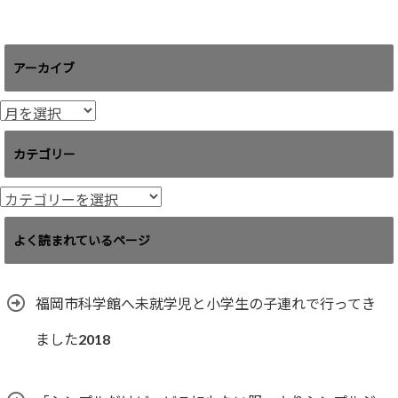
アーカイブ
ア
ー
カ
カテゴリー
イ
ブ
カ
テ
ゴ
よく読まれているページ
リ
ー
福岡市科学館へ未就学児と小学生の子連れで行ってき
ました2018