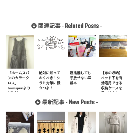
Related Posts
関連記事 -
-
「ホームスパ
絶対に知って
断捨離しても
【布の収納】
ンのカラーク
おくべき！シ
手放せない洋
ベッド下を有
ロス」
ラミ対策に役
裁本
効活用できる
homspunより
立つよ！
収納ケースを
NO.04
見つけまし
JUNPER
た！喜！
New Posts
最新記事 -
-
SKIRT作りま
した。