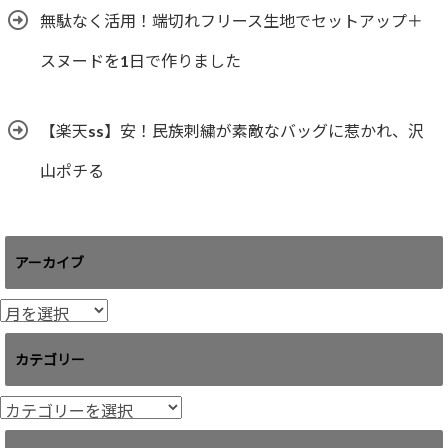
無駄なく活用！端切れフリース生地でセットアップ＋
スヌードを1日で作りました
【楽天ss】安！民族刺繍が素敵なバッグに惹かれ、沢
山ポチる
アーカイブ
ア
ー
カ
カテゴリー
イ
ブ
カ
テ