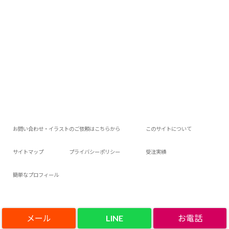
お問い合わせ・イラストのご依頼はこちらから
このサイトについて
サイトマップ
プライバシーポリシー
受注実績
簡単なプロフィール
LINE
Copyright©
アロアロウィの今日は何作ろ？
, 2021 All Rights Reserved.