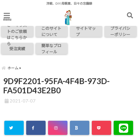
洋裁、DIY,母親業、日々の忘備録
お問い合わ
menu
せ・イラス
このサイト
サイトマッ
プライバシ
トのご依頼
について
プ
ーポリシー
はこちらか
ら
簡単なプロ
受注実績
フィール
ホーム
9D9F2201-95FA-4F4B-973D-
FA501D43E2B0
2021-07-07