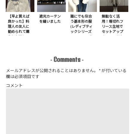
【早よ買えば
遮光カーテン
誰にでも似合
無駄なく活
良かった】料
を縫いました
う基本形の服
用！端切れフ
理人の友人に
(レディブティ
リース生地で
勧められて購
ックシリーズ
セットアップ
入したアレ
no.8272) か
＋スヌードを1
たやまゆうこ
日で作りまし
著 よりノー
た
カラージップ
アップジャケ
Comments
-
-
ットを作りま
した
メールアドレスが公開されることはありません。
*
が付いている
欄は必須項目です
コメント