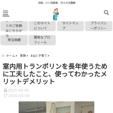
洋裁、DIY,母親業、日々の忘備録
お問い合わ
menu
せ・イラス
このサイト
サイトマッ
プライバシ
トのご依頼
について
プ
ーポリシー
はこちらか
ら
簡単なプロ
受注実績
フィール
ホーム
家族
EQと子育て
室内用トランポリンを長年使うため
に工夫したこと、使ってわかったメ
リットデメリット
2019-04-05
2020-03-08