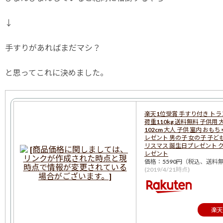
↓
手すりがあればまだマシ？
と思ってこれに決めました。
楽天1位受賞 手すり付き トラ
荷重110kg 送料無料 子供用 
102cm 大人 子供 室内 おもち
レゼント 男の子 女の子 子ども
リスマス 誕生日プレゼント 
レゼント
価格：5590円（税込、送料無
(2019/4/21時点)
楽天