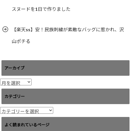
スヌードを1日で作りました
【楽天ss】安！民族刺繍が素敵なバッグに惹かれ、沢
山ポチる
アーカイブ
ア
ー
カ
カテゴリー
イ
ブ
カ
テ
ゴ
よく読まれているページ