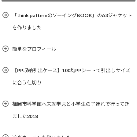
リ
ー
「think patternのソーイングBOOK」のA3ジャケット
を作りました
簡単なプロフィール
【PP収納引出ケース】100均PPシートで引出しサイズ
に合う仕切り
福岡市科学館へ未就学児と小学生の子連れで行ってき
ました2018