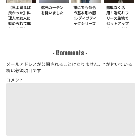
【早よ買えば
遮光カーテン
誰にでも似合
無駄なく活
良かった】料
を縫いました
う基本形の服
用！端切れフ
理人の友人に
(レディブティ
リース生地で
勧められて購
ックシリーズ
セットアップ
入したアレ
no.8272) か
＋スヌードを1
たやまゆうこ
日で作りまし
著 よりノー
た
カラージップ
アップジャケ
Comments
-
-
ットを作りま
した
メールアドレスが公開されることはありません。
*
が付いている
欄は必須項目です
コメント