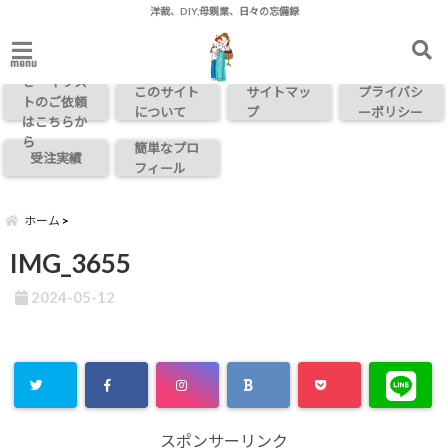
洋裁、DIY,母親業、日々の忘備録
お問い合わ
menu
せ・イラス
このサイト
サイトマッ
プライバシ
トのご依頼
について
プ
ーポリシー
はこちらか
ら
簡単なプロ
受注実績
フィール
ホーム
IMG_3655
2024-05-12
スポンサーリンク