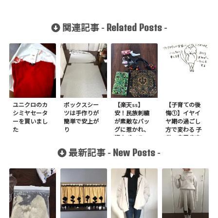
Related Posts
関連記事 -
-
ユニクロのカ
ボックスシー
【楽天ss】
【子育ての後
シミヤセータ
ツは手作りが
安！民族刺繍
悔①】イヤイ
ーを買いまし
簡単で安上が
が素敵なバッ
ヤ期の過ごし
た
り
グに惹かれ、
方で変わる 子
沢山ポチる
供の自己肯定
感と思春期の
New Posts
最新記事 -
-
問題行動