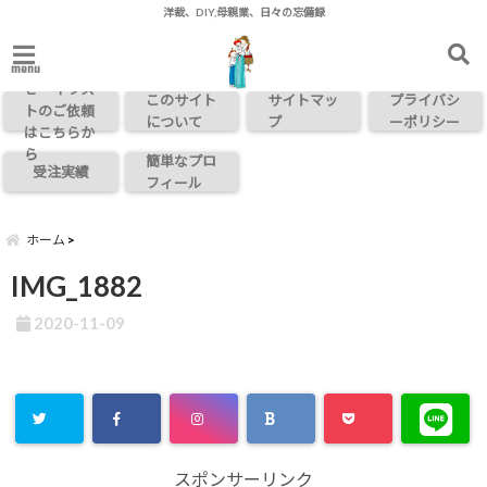
洋裁、DIY,母親業、日々の忘備録
お問い合わ
menu
せ・イラス
このサイト
サイトマッ
プライバシ
トのご依頼
について
プ
ーポリシー
はこちらか
ら
簡単なプロ
受注実績
フィール
ホーム
IMG_1882
2020-11-09
スポンサーリンク