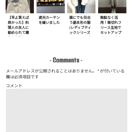
【早よ買えば
遮光カーテン
誰にでも似合
無駄なく活
良かった】料
を縫いました
う基本形の服
用！端切れフ
理人の友人に
(レディブティ
リース生地で
勧められて購
ックシリーズ
セットアップ
入したアレ
no.8272) か
＋スヌードを1
たやまゆうこ
日で作りまし
著 よりノー
た
カラージップ
アップジャケ
Comments
-
-
ットを作りま
した
メールアドレスが公開されることはありません。
*
が付いている
欄は必須項目です
コメント