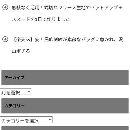
無駄なく活用！端切れフリース生地でセットアップ＋
スヌードを1日で作りました
【楽天ss】安！民族刺繍が素敵なバッグに惹かれ、沢
山ポチる
アーカイブ
ア
ー
カ
カテゴリー
イ
ブ
カ
テ