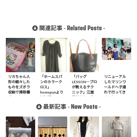
Related Posts
関連記事 -
-
リカちゃん人
「ホームスパ
「バッグ
リニューアル
形の細々した
ンのカラーク
LESSON―プロ
したマリンワ
ものをズボラ
ロス」
が教えるテク
ールドへ子連
収納で掃除機
homspunより
ニック」江面
れで行ってき
NO.07
ガーっと！
旨美より、牛
ました2018
GHATHR
革と防水加工
New Posts
最新記事 -
-
BLOUSE-
をした帆布の
LONG作りまし
トートバッグ
た。
作りました