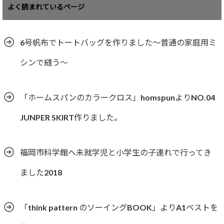
ゴ
よく読まれているページ
リ
ー
6号帆布でトートバッグを作りました〜普通の家庭用ミ
シンで縫う〜
「ホームスパンのカラークロス」homspunよりNO.04
JUNPER SKIRT作りました。
福岡市科学館へ未就学児と小学生の子連れで行ってき
ました2018
「think pattern のソーイングBOOK」よりA1ベストを